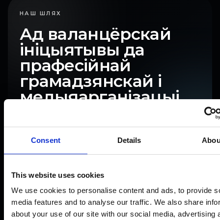
НАШ ШЛЯХ
Ад валанцёрскай
ініцыятывы да
прафесійнай
грамадзянскай і
медыяарганізацыі.
Гэты раздзел — наратыў, а не пераказ KPI:
кожная фаза паказвае, што змянілася
Consent
Details
Abou
эмацыйна, што стала прычынай і як мы
адрэагавалі.
This website uses cookies
We use cookies to personalise content and ads, to provide s
НАРАТЫЎНАЯ ПАСЛЯДОЎНАСЦЬ
2020 → СЁННЯ
media features and to analyse our traffic. We also share info
2020
2021
1
2
about your use of our site with our social media, advertising 