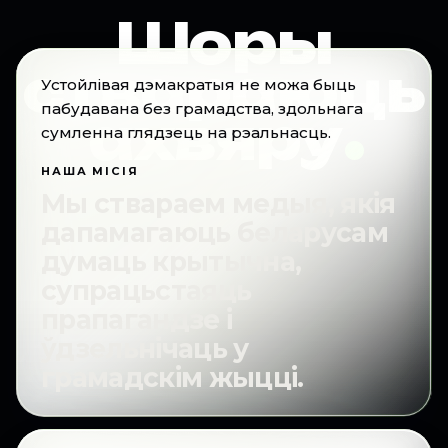
Шоры
Уплыў у лічбах
ствараюць
Устойлівая дэмакратыя не можа быць
.
пабудавана без грамадства, здольнага
ахвяру
сумленна глядзець на рэальнасць.
праўду
НАША МІСІЯ
замест страху
Мы ствараем медыя, якія
дапамагаюць беларусам
Праекты
думаць крытычна,
супрацьстаяць
Падтрымаць нас
прапагандзе і
ўдзельнічаць у
грамадскім жыцці.