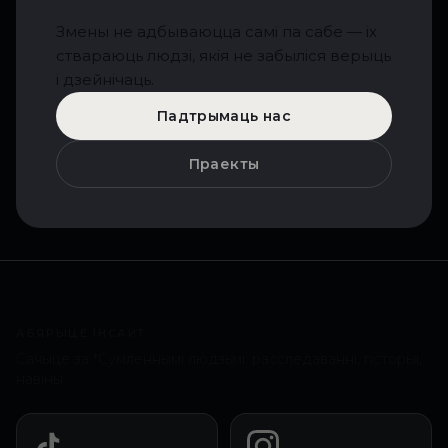
Змены не адбываюцца самі па сабе — іх
ствараюць людзі, якія не забыліся верыць
і дзейнічаць.
Падтрымаць нас
Праекты
АБЯРЫЦЕ ІНСАЙТ
Сачыце за *Сумленнымі людзьмі: расследаванні, гісторыі,
навіны.