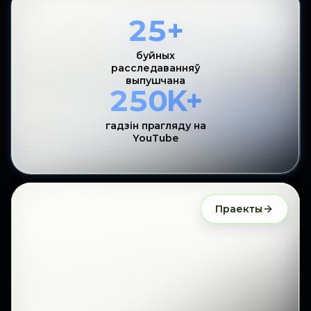
25+
буйных
расследаванняў
выпушчана
250K+
гадзін прагляду на
YouTube
Праекты