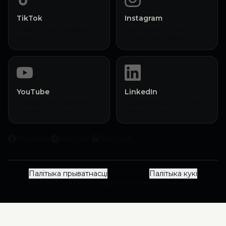
TikTok
Instagram
Кароткія расследаванні і
Візуальныя гісторыі,
закуліссе
рылсы і інфаграфіка
YouTube
LinkedIn
Поўныя расследаванні і
Справаздачы пра ўплыў і
дакументалістыка
медыяпартнёрствы
Facebook
Telegram
Substack
Палітыка прыватнасці
Палітыка кукі
© 2026 *Сумленныя людзі. Усе правы абароненыя.