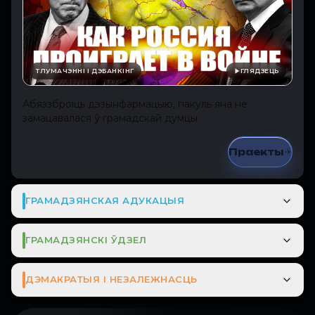
ТЛУМАЧЭННІ І ДЭБАНКІНГ
ГЛЯДЗЕЦЬ
Абяззброіць дэзынфармацыю, пакуль яна не
замацавалася ў грамадскай думцы.
Праекты
ГРАМАДЗЯНСКАЯ АДУКАЦЫЯ
ГРАМАДЗЯНСКІ ЎДЗЕЛ
ДЭМАКРАТЫЯ І НЕЗАЛЕЖНАСЦЬ