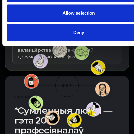
ПЕРАЛОМНЫ МОМАНТ
Масавы давер абрынуўся пасля таго, як
Allow selection
выбарчыя фальсіфікацыі сталі
бясспрэчнымі.
Deny
СТРАТЭГІЧНЫ АДКАЗ
Мы перайшлі ад стыхійнага
валанцёрства да арганізаванай
дакументацыі фальсіфікацый.
20+
КАМАНДА
*Сумленныя людзі —
гэта 20+
прафесіяналаў