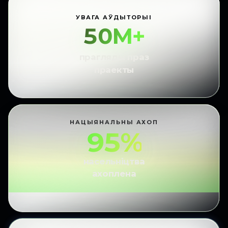
УВАГА АЎДЫТОРЫІ
50M+
прагляды праз
праекты
НАЦЫЯНАЛЬНЫ АХОП
95%
насельніцтва
ахоплена