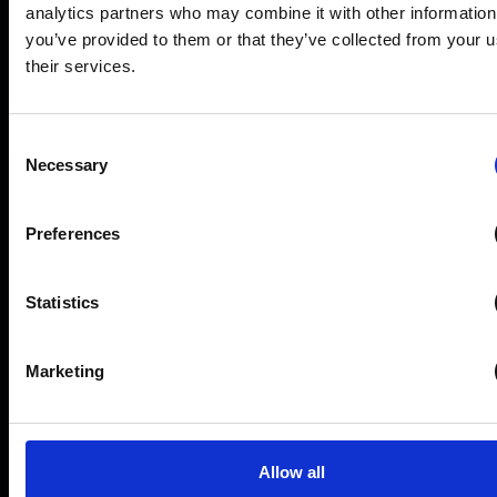
Ціск
Абуджэнне
analytics partners who may combine it with other information
you’ve provided to them or that they’ve collected from your u
2022
2023 -> цяпер
3
4
their services.
Непакора
Дысцыпліна
Consent
ФАЗА
1
Necessary
Selection
2020
Абуджэнне
Preferences
НАДЗЕЯ -> АБУРЭННЕ
Statistics
Абуджэнне нацыі
Валанцёрская ініцыятыва стала грамадскім
Marketing
вартавым. Мы задакументавалі выбарчыя
фальсіфікацыі і давялі, што факты могуць
мабілізаваць людзей.
Allow all