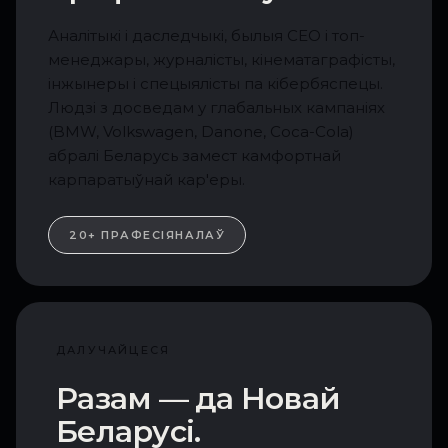
Аналітыкі і даследчыкі, былыя CEO і топ-
менеджары, журналісты, кінематаграфісты,
інжынеры і спецыялісты па кібербяспецы.
Людзі з досведам у глабальных кампаніях
(BMW, Volkswagen, Danone, Coca-Cola)
абралі Беларусь замест камфортнай
карпаратыўнай кар'еры.
20+ ПРАФЕСІЯНАЛАЎ
ДАЛУЧАЙЦЕСЯ
Разам — да Новай
Беларусі.